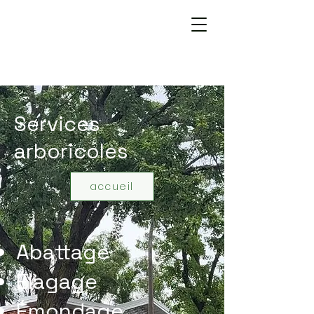
Services
arboricoles
accueil
Abattage
Élagage
Émondage